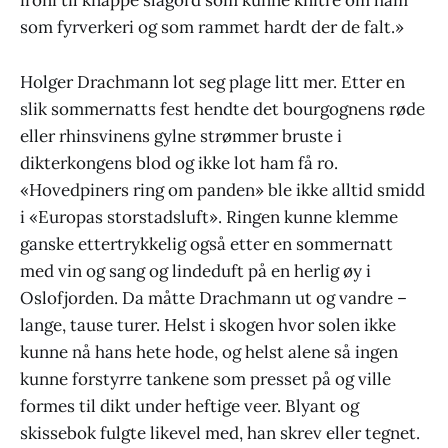
ironi til knappe slagord som kunne knitre om ham
som fyrverkeri og som rammet hardt der de falt.»
Holger Drachmann lot seg plage litt mer. Etter en
slik sommernatts fest hendte det bourgognens røde
eller rhinsvinens gylne strømmer bruste i
dikterkongens blod og ikke lot ham få ro.
«Hovedpiners ring om panden» ble ikke alltid smidd
i «Europas storstadsluft». Ringen kunne klemme
ganske ettertrykkelig også etter en sommernatt
med vin og sang og lindeduft på en herlig øy i
Oslofjorden. Da måtte Drachmann ut og vandre –
lange, tause turer. Helst i skogen hvor solen ikke
kunne nå hans hete hode, og helst alene så ingen
kunne forstyrre tankene som presset på og ville
formes til dikt under heftige veer. Blyant og
skissebok fulgte likevel med, han skrev eller tegnet.