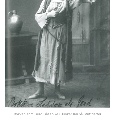
Bokken som Gerd Gåsepike i Junker Kai på Stuttgarter