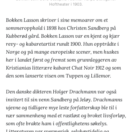
Hoftheater i 1903.
Bokken Lasson skriver i sine memoarer om et
sommeropphold i 1898 hos Christen Sandberg på
Kubberød gård. Bokken Lasson var en kjent og kjær
revy- og kabaretartist rundt 1900. Hun opptrådte i
Norge og på mange europeiske scener, men huskes
her i landet først og fremst som grunnleggeren av
Kristianias litterære kabaret Chat Noir 1912 og som
den som lanserte visen om Tuppen og Lillemor.
Den danske dikteren Holger Drachmann var også
invitert til sin venn Sandberg på Jeløy. Drachmanns
ujevne og tidligere mye leste forfatterskap ble til i
nær sammenheng med et rastløst og broket livsforløp,
som ofte brakte ham i offentlighetens søkelys.
Litteraturen var svermerisk, selvhøytidelig og