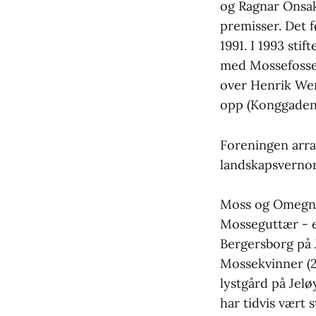
og Ragnar Onsak
premisser. Det 
1991. I 1993 st
med Mossefosse
over Henrik Wer
opp (Konggaden 
Foreningen arra
landskapsverno
Moss og Omegn T
Mosseguttær - en
Bergersborg på 
Mossekvinner (2
lystgård på Jelø
har tidvis vært s