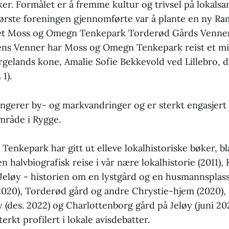
er. Formålet er å fremme kultur og trivsel på lokals
første foreningen gjennomførte var å plante en ny Ra
iftet Moss og Omegn Tenkepark Torderød Gårds Venner
ns Venner har Moss og Omegn Tenkepark reist et m
gelands kone, Amalie Sofie Bekkevold ved Lillebro, 
1).
ngerer by- og markvandringer og er sterkt engasjert
mråde i Rygge.
enkepark har gitt ut elleve lokalhistoriske bøker, bl
 halvbiografisk reise i vår nære lokalhistorie (2011)
Jeløy - historien om en lystgård og en husmannsplass 
020), Torderød gård og andre Chrystie-hjem (2020), 
y (des. 2022) og Charlottenborg gård på Jeløy (juni 2
terkt profilert i lokale avisdebatter.