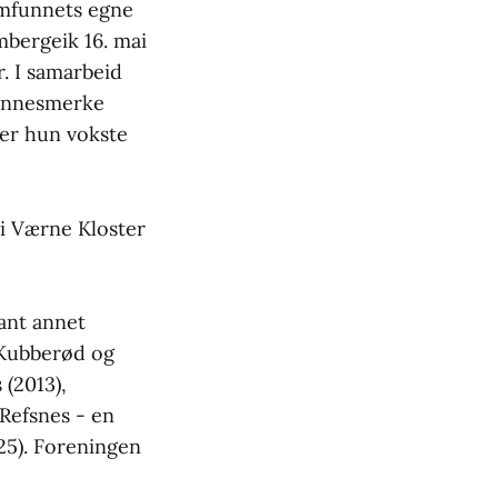
amfunnets egne
mbergeik 16. mai
. I samarbeid
innesmerke
der hun vokste
 i Værne Kloster
ant annet
, Kubberød og
(2013),
Refsnes - en
025). Foreningen